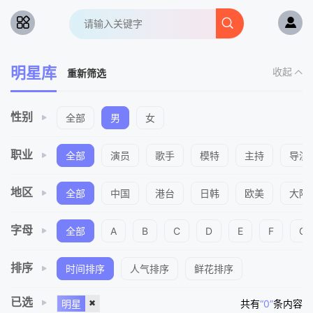
明星库
收起
重新筛选
性别
全部
男
女
职业
全部
演员
歌手
模特
主持
导演
地区
全部
中国
港台
日韩
欧美
大陆
字母
全部
A
B
C
D
E
F
G
排序
时间排序
人气排序
鲜花排序
已选
明星
共有
“0”
条内容