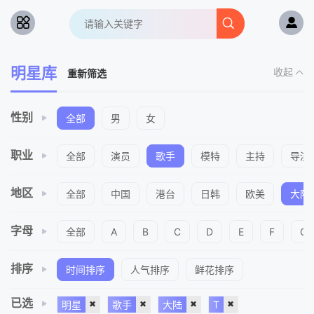
明星库
收起
重新筛选
性别
全部
男
女
职业
全部
演员
歌手
模特
主持
导演
地区
全部
中国
港台
日韩
欧美
大陆
字母
全部
A
B
C
D
E
F
G
排序
时间排序
人气排序
鲜花排序
已选
明星
歌手
大陆
T