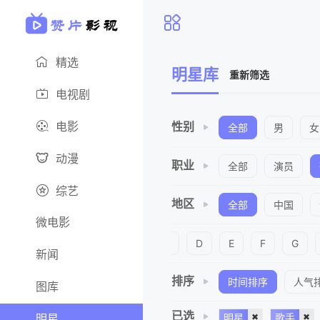
精选
明星库
重新筛选
电视剧
电影
性别
全部
男
女
动漫
职业
全部
演员
综艺
地区
全部
中国
微电影
字母
全部
A
B
C
D
E
F
G
新闻
排序
时间排序
人气
图库
已选
明星
明星
歌手