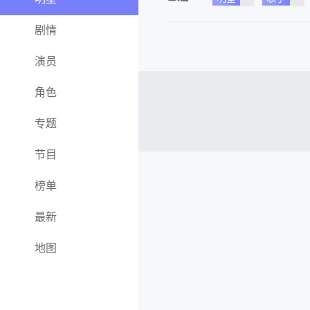
剧情
演员
角色
专题
节目
榜单
最新
地图