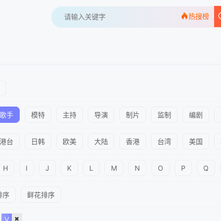
热搜榜
歌手
模特
主持
导演
制片
监制
编剧
港台
日韩
欧美
大陆
香港
台湾
美国
H
I
J
K
L
M
N
O
P
Q
排序
鲜花排序
V