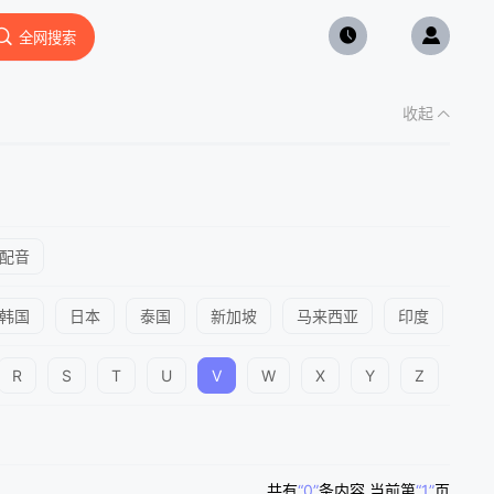
全网搜索
收起
配音
韩国
日本
泰国
新加坡
马来西亚
印度
英
R
S
T
U
V
W
X
Y
Z
共有
“0”
条内容
,当前第
“1”
页