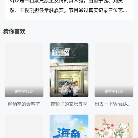
<p>是一档聚焦原生友情的真人秀，由董子健、刘昊
然、王俊凯担任常驻嘉宾。节目通过真实记录三位艺人
实现心愿旅途的过程，展开一场原色少年放飞计划。同
时希望通过节目中对三位少年旅途中所见所感的描绘，
猜你喜欢
唤起用户对旅行的向往， 怀念重拾少年之心。</p>
更新至12期
更新至4期
更新至16期
柳炳宰的会客室
带轮子的家第五季‎‎
出去一下WhatATrip