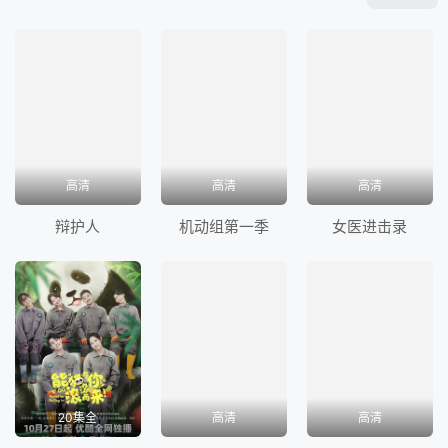
养，可是村庄夜间惊现猛鬼吸血，鸡犬不宁。有一天宁
帅竟然发现梦凡是吸食人血之猛鬼。 通天法师赶来村
庄伏魔。小帅决定隐瞒保护梦凡，但梦凡还是被通天法
师打伤。小帅设法抓获通天法师，可是愤怒的村民抓住
梦凡要烧死她。千钧一发之际，通天法师和小帅竟然不
约而同来救梦凡。 通天法师为何来救梦凡......小帅又能
高清
高清
高清
否成功拯救爱人......通天法师与妖魔恶煞终极大战炫目
辩护人
机动组第一季
女医进击录
上演......</p>
20集全
高清
高清