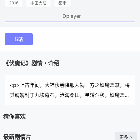
2016
中国大陆
都市
Dplayer
超清
《伏魔记》剧情・介绍
<p>上古年间，大神伏羲降服为祸一方之妖魔恶煞，将
其魂魄封于九块奇石，沧海桑田，星转斗移，妖魔恶煞
魂魄重返人间，伏羲一脉的传人通天法师一路追查。
现代某都市，屌丝小帅厄运缠身，善良的他救了一位神
猜你喜欢
秘的美貌女孩梦凡，两人坠入爱河。可是宁帅从此梦中
见鬼，噩梦不断。 为此他们来到一个安静的村庄疗
最新剧情片
更多
>