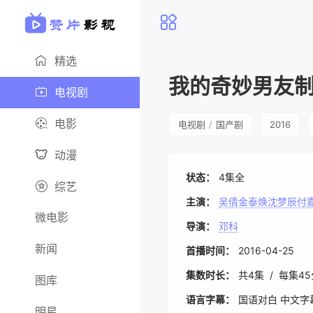
精选
我的奇妙男友
电视剧
电影
电视剧
/
国产剧
2016
动漫
状态：
4集全
综艺
主演：
吴倩金泰焕沈梦辰付
微电影
导演：
邓科
新闻
首播时间：
2016-04-25
集数时长：
共4集 / 每集4
图库
语言字幕：
国语对白 中文字
明星