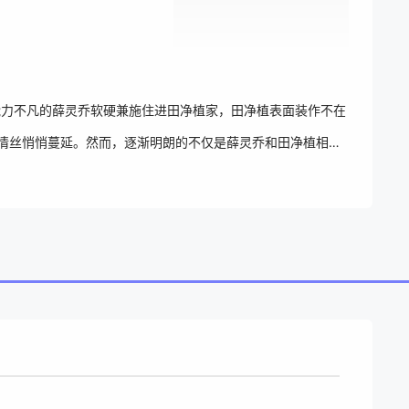
能力不凡的薛灵乔软硬兼施住进田净植家，田净植表面装作不在
的情丝悄悄蔓延。然而，逐渐明朗的不仅是薛灵乔和田净植相爱