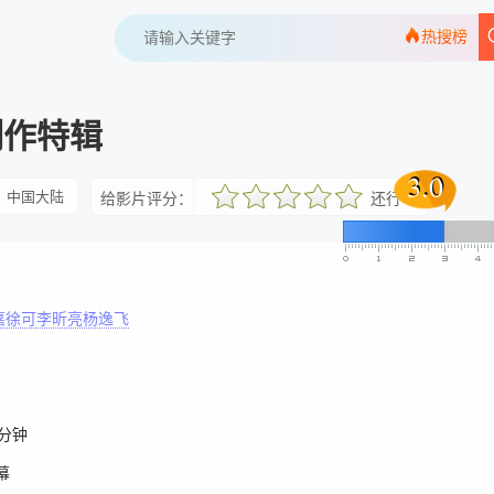
热搜榜
制作特辑
3.0
3.0
中国大陆
给影片评分：
还行
很差
较差
还行
推荐
力荐
嘉徐可李昕亮杨逸飞
5分钟
幕