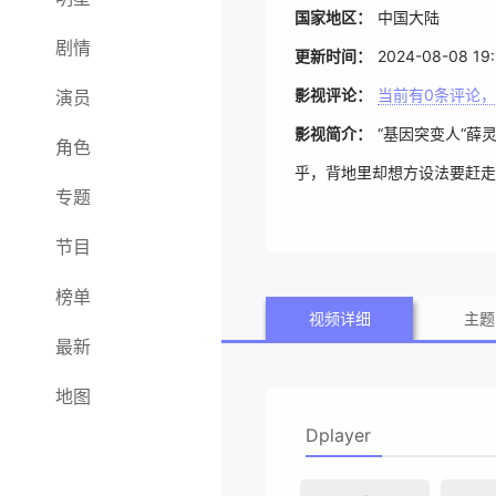
国家地区：
中国大陆
剧情
更新时间：
2024-08-08 19:
影视评论：
当前有
0
条评论，
演员
影视简介：
“基因突变人“
角色
乎，背地里却想方设法要赶走
专题
的心，一个跨越百年的惊天
节目
榜单
视频详细
主题
最新
地图
Dplayer