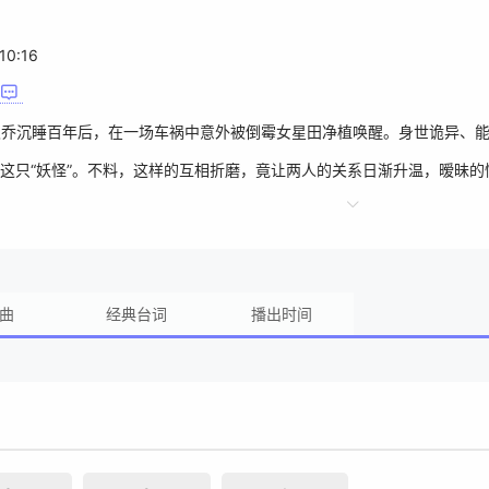
10:16
薛灵乔沉睡百年后，在一场车祸中意外被倒霉女星田净植唤醒。身世诡异、
这只“妖怪”。不料，这样的互相折磨，竟让两人的关系日渐升温，暧昧
大阴谋也慢慢浮出水面。
曲
经典台词
播出时间