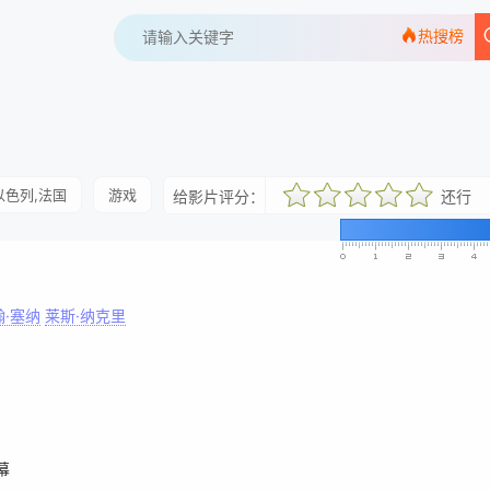
热搜榜
以色列,法国
游戏
给影片评分：
还行
很差
较差
还行
推荐
力荐
翰·塞纳
莱斯·纳克里
幕