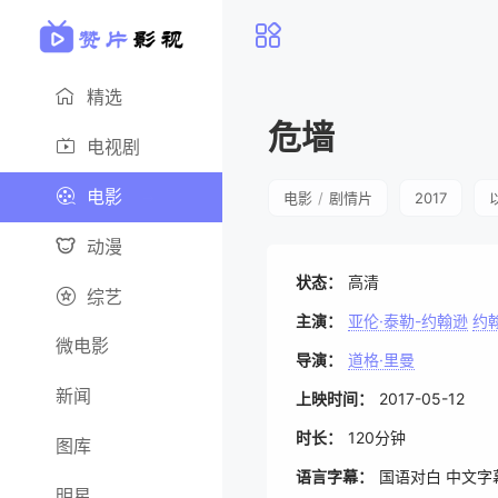
精选
危墙
电视剧
电影
电影
/
剧情片
2017
动漫
状态：
高清
综艺
主演：
亚伦·泰勒-约翰逊
约
微电影
导演：
道格·里曼
新闻
上映时间：
2017-05-12
时长：
120分钟
图库
语言字幕：
国语对白 中文字
明星