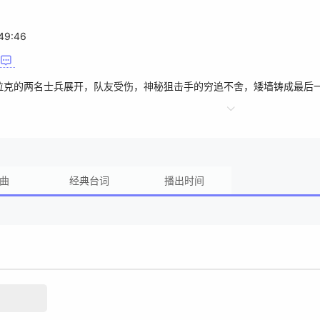
49:46
拉克的两名士兵展开，队友受伤，神秘狙击手的穷追不舍，矮墙铸成最后
曲
经典台词
播出时间