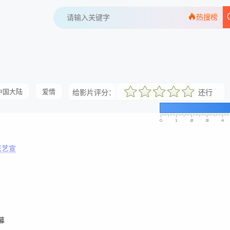
热搜榜
中国大陆
爱情
给影片评分：
还行
很差
较差
还行
推荐
力荐
张艺宣
幕