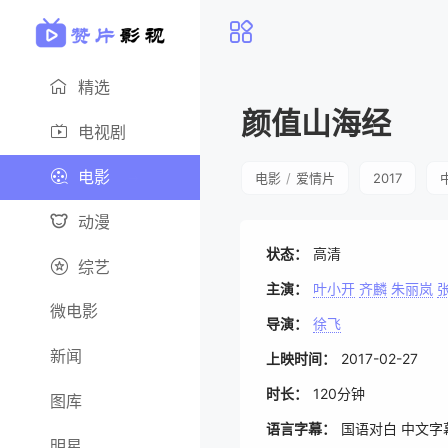
精选
颜值山海经
电视剧
电影
电影
/
爱情片
2017
动漫
状态：
高清
综艺
主演：
叶小开
齐麟
朱丽岚
微电影
导演：
徐飞
新闻
上映时间：
2017-02-27
时长：
120分钟
图库
语言字幕：
国语对白 中文字
明星