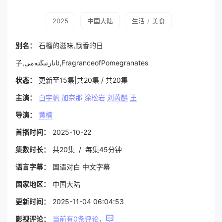
2025
中国大陆
生活
/
美食
别名：
石榴的滋味,飘香的日
子,ئانارنىڭتەمى,FragranceofPomegranates
状态：
更新至15集|共20集 / 共20集
主演：
白宇帆
加奈那
涂松岩
刘芮麟
王
导演：
黄楠
首播时间：
2025-10-22
集数时长：
共20集 / 每集45分钟
语言字幕：
国语对白 中文字幕
国家地区：
中国大陆
更新时间：
2025-11-04 06:04:53
影视评论：
当前有
0
条评论，