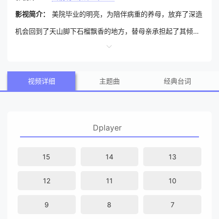
影视简介：
美院毕业的明亮，为陪伴病重的养母，放弃了深造
机会回到了天山脚下石榴飘香的地方，替母亲承担起了其倾注
半生心血却濒临关闭的“红石榴”餐厅。为重振餐厅，他像个大
家长般承担起了所有的责任，帮助厨师木拉提、服务员巴雅
视频详细
主题曲
经典台词
尔、帮厨安卡尔等人，解决着一系列事业、生活的问题，还借
美食家安东之手，将“红石榴”打造成了品质餐厅。在此过程
中，明亮不但实现了自我成长、感受着家人般的温暖，也从具
Dplayer
体的生活中，感悟到了艺术创作的真谛，为未来艺术发展道路
积蓄着力量。
15
14
13
12
11
10
9
8
7