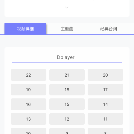
份低等工拼命养家、极度抠门的老爸朱利叶斯（泰瑞·克鲁斯 T
erry Crews 饰），有虚荣、能干的大嗓门老妈罗谢尔（蒂琪娜
视频详细
主题曲
经典台词
·阿诺 Tichin a Arnold 饰），还有一对麻烦的弟妹德鲁（特昆·
里奇蒙德 Tequan Richmond 饰）和唐娅（Imani Hakim
饰）。到了上学年龄，克里斯被严格的老妈送入白人学校，不
Dplayer
出所料受尽欺侮，但也有幸交到一个好朋友——因瘦弱苍白同
样要做受气包的格雷戈（文森特·马特拉 Vincent Martella
22
21
20
饰），每天从家里到学校同样吵闹和无奈，克里斯始终用一种
19
18
17
无所谓的自嘲精神面对这一切…… 本剧里面“克里斯”的原型是
艾美奖得主、喜剧明星克里斯·洛克（Chris Rock），并由...
16
15
14
13
12
11
10
9
8