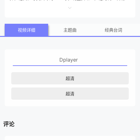
贾哈里的失踪与一个更大的阴谋有关，这迫使他开始质疑身边
的人以及他自己的过去。
视频详细
主题曲
经典台词
Dplayer
超清
超清
评论