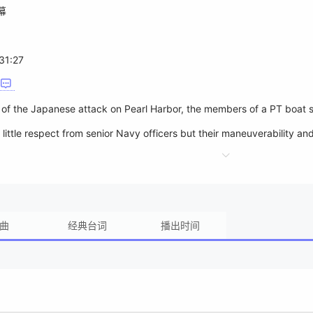
幕
31:27
h of the Japanese attack on Pearl Harbor, the members of a PT boat 
ad little respect from senior Navy officers but their maneuverability
ippines, the PT boats become essential in evacuating the se...
曲
经典台词
播出时间