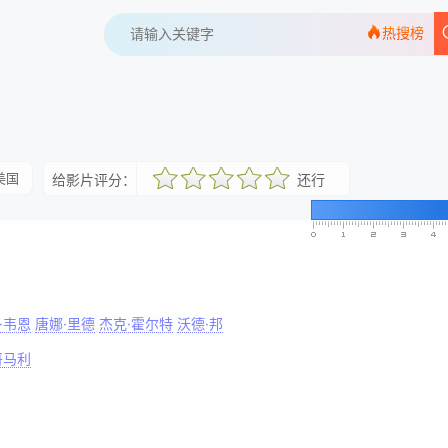
热搜榜
美国
给影片评分：
还行
很差
较差
还行
推荐
力荐
·韦恩
唐娜·里德
杰克·霍尔特
沃德·邦
哥马利