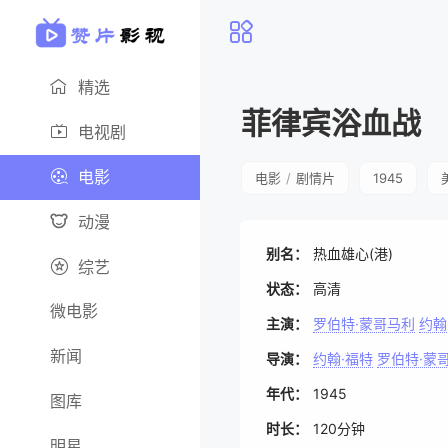
精选
菲律宾浴血战
电视剧
电影
电影
/
剧情片
1945
动漫
别名：
热血雄心(港)
综艺
状态：
高清
微电影
主演：
罗伯特·蒙哥马利
约翰
新闻
导演：
约翰·福特
罗伯特·蒙
年代：
1945
图库
时长：
120分钟
明星