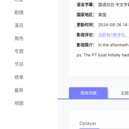
语言字幕：
国语对白 中文字
剧情
国家地区：
美国
更新时间：
2024-08-26 14:
演员
影视评论：
当前有
0
条评论，
角色
影视简介：
In the aftermat
专题
ps. The PT boat initially h
节目
ese advance across the Phil
榜单
最新
视频详细
主题
地图
Dplayer