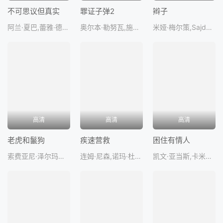
不可思议但真实
罪证子弹2
辫子
阿兰·夏巴,蕾雅·德吕盖,伯努瓦·马吉梅尔,阿娜伊斯·德穆斯蒂埃,斯特凡·佩泽
奥尔本·勒努瓦,施特菲·塞尔马,塞巴斯蒂安·拉兰内,杰罗姆·尼尔,KhalissaHouich
米娅·梅尔策,SajdaPathan,NehpalGautam,DanishIqbal,Jyot
高清
高清
高清
老虎和鬣狗
疾速营救
困住有情人
索费亚尼·泽尔玛尼,瓦埃勒·塞尔苏布,热拉尔丁·纳卡什,文森特·佩雷斯,萨米尔·盖丝米
连姆·尼森,诺玛·杜梅温尼,莉莉·阿斯佩尔,杰克·尚皮永,阿里安·穆阿耶德
凯文·亚当斯,卡米尔·勒鲁什