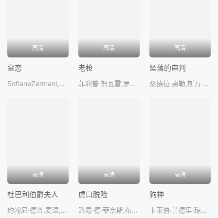
高清
高清
高清
窒恋
老枪
坠落的审判
SofianeZermani,卡蜜尔·罗,凯撒·东布瓦,扎克瑞·察赛里奥德,洛朗·费尔南德
菲利普·努瓦雷,罗密·施耐德,让·布伊兹,约阿希姆.汉森,罗伯特·霍夫
桑德拉·惠勒,斯万·阿劳德,米洛·马查多·格拉纳,安托万·赖纳茨,塞缪尔·泰
高清
高清
高清
杜巴利伯爵夫人
虎口脱险
狗神
约翰尼·德普,麦温,梅尔维尔·珀波,皮埃尔·里夏尔,帕斯卡尔·格雷戈
路易·德·菲奈斯,布尔维尔,克劳迪奥·布鲁克,安德丽·帕里西,科莱特·布罗
卡莱伯·兰德里·琼斯,克里斯托弗·邓汉,马里莎·贝伦森,克雷蒙斯·施伊克,迈克尔·加尔扎