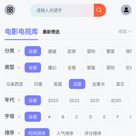
电影电视库
收起
重新筛选
分类
全部
悬疑
武侠
冒险
警匪
惊悚
类型
全部
魔幻
言情
罪案
冒险
灾难
马来西亚
印度
英国
法国
加拿大
其它
年代
全部
2023
2022
2021
2020
2
字母
全部
A
B
C
D
E
F
G
排序
时间排序
人气排序
评分排序