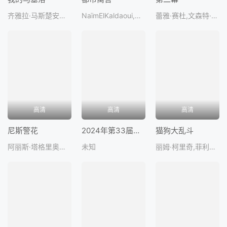
齐雅拉·马斯楚安尼,凯瑟琳·德纳芙,法布莱斯·鲁奇尼,妮可·加西亚,班哲明·比欧
NaïmElKaldaoui,琳娜·库德里,莱奥·卡拉克斯
蕾雅·赛杜,文森特·林顿,路易·加瑞尔,拉斐尔·奎纳德,曼努埃尔·圭洛
高清
高清
高清
尼斯警花
2024年第33届巴黎奥运会开幕式
猫狗大乱斗
阿丽斯·塔格里奥妮,施特菲·塞尔马,诺埃米·洛夫斯基,巴普蒂斯特·勒卡普兰,卡特莉娜德
未知
丽姆·柯里奇,菲利普·拉肖