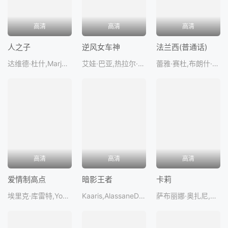
高清
高清
高清
人之子
逆风女车神
法兰西(普通话)
达维德·杜什,MarjorieCottreel,KaderChaatouf,SébastienDelbaere,SamuelBoidi
艾娃·巴亚,热拉尔·朗万,RiadhBelaïche,热雷米·拉厄尔特,加里·勒斯
蕾雅·赛杜,布朗什·加丁,班哲明·比欧雷,伊曼纽尔·阿里奥利,茱莉安·柯
高清
高清
高清
爱情制高点
暗影王者
卡莉
埃里克·库雷特,YovelLekowski,纳西姆·斯艾哈迈德,佐伊·马奇尔,BastienTrouvé
Kaaris,AlassaneDiong,CarlMalapa
萨布丽娜·奥扎尼,奥利维亚·科特,菲利普·巴斯