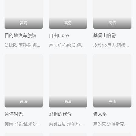
高清
高清
高清
目的地汽车旅馆
自由Libre
基督山伯爵
法比欧·阿孙桑,娜塔莉·罗查,伊阿古·泽维尔
卢卡斯·布哈沃,伊万·阿达勒,LéaLuceBusato
皮埃尔·尼内,阿娜伊斯·德穆斯蒂埃,皮耶尔弗兰切斯科·法维诺,安娜玛丽亚·沃特鲁梅,奥斯卡·莱斯
高清
高清
高清
暂停时光
恐惧的代价
狼人杀
樊尚·马凯涅,米沙·莱斯科特,诺拉·哈姆扎维
索费亚尼·泽尔玛尼,奥尔本·勒努瓦,安娜·吉拉多特,弗兰克·盖思堂彼得,BirolTarkanYildi
弗朗克·迪博斯克,苏珊娜·克莱蒙,让·雷诺,乔纳森·朗贝尔,格里高利·菲托