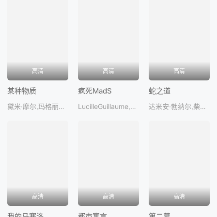
高清
高清
高清
某种物质
疯死MadS
蛇之道
黛米·摩尔,玛格丽特·库里,丹尼斯·奎德,爱德华·汉密尔顿-克拉克,戈雷·阿布拉姆
LucilleGuillaume,LewkowskiYovel,LauriePavy
达米安·勃纳尔,柴崎幸,西岛秀俊,青木崇高,马修·阿马立
高清
高清
高清
我的马塞洛
都市寓言
第二幕