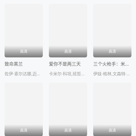
高清
高清
高清
致命黑兰
爱你不是两三天
三个火枪手：米莱迪
佐伊·索尔达娜,迈克尔·瓦尔坦,马克斯·马蒂尼,詹迪·莫拉,连尼·詹姆
卡米尔·科坦,班哲明·比欧雷
伊娃·格林,文森特·卡塞尔,薇姬·克里普斯,路易·加瑞尔,琳娜·库德里
高清
高清
高清