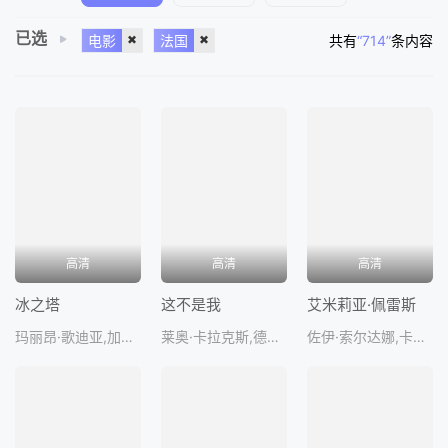
已选
电影
法国
共有
“714”
条内容
高清
高清
高清
冰之塔
这不是我
艾米莉亚·佩雷斯
玛丽昂·歌迪亚,加斯帕·诺,奥古斯特·迪赫,克拉拉·帕西尼,利拉-萝丝·吉尔贝
莱奥·卡拉克斯,德尼·拉旺,娜斯提亚·戈卢别娃·卡拉克斯,洛雷塔·茱德凯特,安娜-伊莎贝尔·塞弗
佐伊·索尔达娜,卡拉·索菲娅·加斯科恩,赛琳娜·戈麦斯,阿德里安娜·帕兹,埃德加·拉米雷