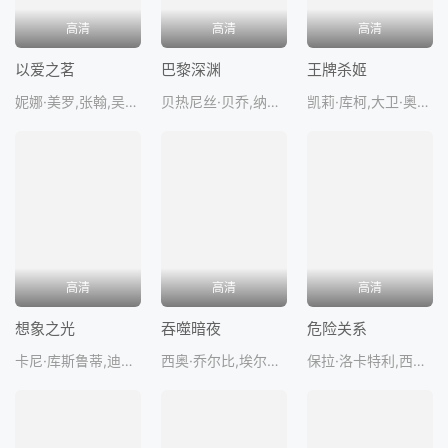
高清
高清
高清
以爱之茗
巴黎深渊
王牌杀姬
妮娜·美罗,张翰,吴可熙,张丰豪
贝热尼丝·贝乔,纳西姆·斯艾哈迈德,阿娜伊丝·帕雷洛,伊纳基·拉尔提格,蕾雅·莱维安特
凯莉·库柯,大卫·奥伊罗,比尔·奈伊,康妮·尼尔森,鲁迪·达马林加姆
高清
高清
高清
想象之光
吞噬暗夜
危险关系
卡尼·库斯鲁蒂,迪维亚·普拉巴,查亚·卡达姆,赫里杜·哈隆,阿泽斯·内杜芒加
西奥·乔尔比,埃尔旺·克波阿·法莱,莉拉·格诺,马蒂厄·珀罗托,EddySuiven
保拉·洛卡特利,西蒙·雷洛尔,艾拉·佩莱格里尼,亚力克西斯·马沙利克,奥斯卡·莱斯