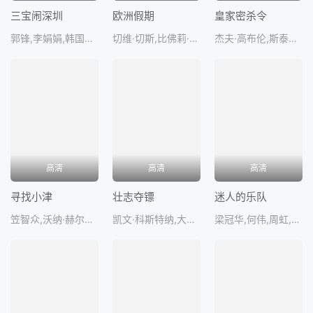
三宝闹深圳
欧洲假期
皇家密杀令
郭锋,李娟娟,韩国财,车保罗,刘晓庆
切维·切斯,比佛莉·德安姬罗,DanaHill,杰森·里夫利,约翰·阿斯
杰夫·高布伦,斯泰茜·皮克伦,卡门·阿尔根齐亚诺,安德鲁·马顿,SueDuga
高清
高清
高清
寻找小津
壮志夺镖
迷人的乐队
笠智众,沃纳·赫尔佐格,厚田雄春,克里斯·马克
凯文·科斯特纳,大卫·马歇尔·格兰特,蕾伊·道恩·钟,亚历姗卓拉·保罗,简妮丝·鲁
梁冠华,何伟,周虹,陈青,米铁