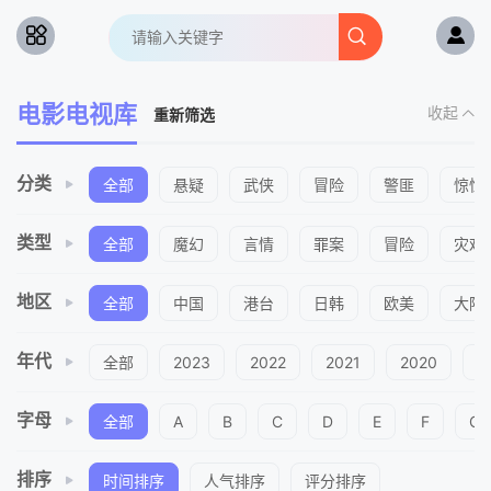
电影电视库
收起
重新筛选
分类
全部
悬疑
武侠
冒险
警匪
惊悚
类型
全部
魔幻
言情
罪案
冒险
灾难
地区
全部
中国
港台
日韩
欧美
大陆
年代
全部
2023
2022
2021
2020
2
字母
全部
A
B
C
D
E
F
G
排序
时间排序
人气排序
评分排序