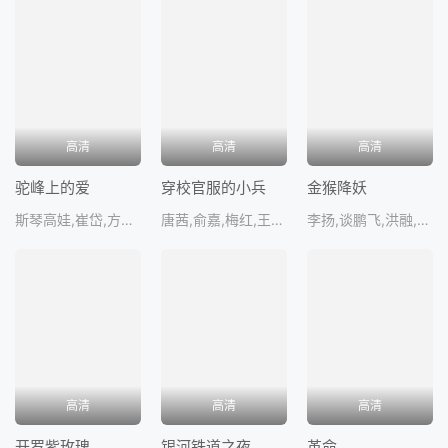
高清
高清
高清
驼峰上的爱
穿校官服的小兵
金猴降妖
斯琴高娃,崔岱,方超,哈斯高娃,格日
唐茜,俞嘉,梅红,王爽,王玉璋
李扬,谈鹏飞,洪融,吴鲁生,战
高清
高清
高清
开罗紫玫瑰
银河铁道之夜
革命