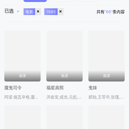
已选
电影
1985
共有
“66”
条内容
高清
高清
高清
魔鬼司令
福星高照
鬼妹
阿诺·施瓦辛格,蕾伊·道恩·钟,丹·哈达亚,弗农·威尔斯
洪金宝,成龙,元彪,胡慧中,吴耀汉
郝劫,王苓华,张瑾,马慧英,谭