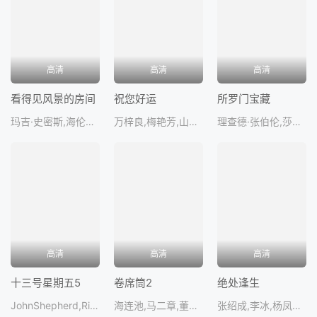
高清
高清
高清
看得见风景的房间
祝您好运
所罗门宝藏
玛吉·史密斯,海伦娜·伯翰·卡特,丹霍姆·艾略特,朱利安·山德斯,西蒙·卡
万梓良,梅艳芳,山怪,袁祥仁,袁日
理查德·张伯伦,莎朗·斯通,赫伯特·罗姆,约翰·瑞斯-戴维斯,肯·甘
高清
高清
高清
十三号星期五5
卷席筒2
绝处逢生
JohnShepherd,RichardYoung,CoreyParker,科里·费尔德曼
海连池,马二章,董秀娟,王克丽,吴自立,单莹,成光星,郭克训,张升科,徐兴俊,马莉,葛建华,韩永卿,杨伟龙,徐志敏,宋友谊
张绍成,李冰,杨凤一,崔毅,刘克