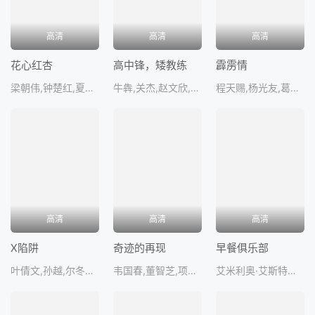
高清
高清
高清
花心红杏
高中锋，矮教练
霹雳情
梁朝伟,钟楚红,夏文汐,楚原,王晶JingWon
牛犇,关杰,赵文欣,彭彧,金
程天赐,杨光友,葛香亭,陈观泰
高清
高清
高清
X陷阱
奇迹的再现
早餐俱乐部
叶倩文,孙越,尔冬升,林青霞,陶大
韦国春,董智芝,项堃,周洁,李长
艾米利奥·艾斯特维兹,安东尼·迈克尔·豪尔,约翰·卡普洛斯,贾德·尼尔森,莫利·林沃