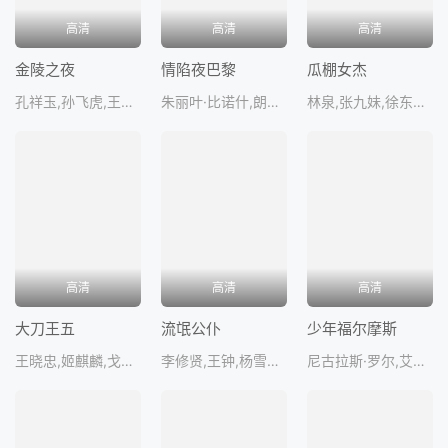
高清
高清
高清
金陵之夜
情陷夜巴黎
瓜棚女杰
孔祥玉,孙飞虎,王铁成,朱德承,柳
朱丽叶·比诺什,朗贝尔·维尔森,沃达克·斯坦克才克
林泉,张九妹,徐东方,颜彼得,牛士
高清
高清
高清
大刀王五
流氓公仆
少年福尔摩斯
王晓忠,姬麒麟,戈春艳,赵长军,王
李修贤,王钟,杨雪仪,王俊棠,麦灵
尼古拉斯·罗尔,艾伦·考克斯,索菲娅·沃德,安东尼·希金斯,苏珊·弗利特伍