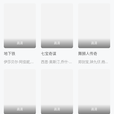
高清
高清
高清
地下铁
七宝奇谋
舞狮人传奇
伊莎贝尔·阿佳妮,克里斯多弗·兰伯特,让·雨果·安格拉德,理查德·波林热,米歇尔·加拉布吕
西恩·奥斯汀,乔什·布洛林,杰夫·科恩,科里·费尔德曼,凯利·格
郑剑宝,钟九仔,杨振国
高清
高清
高清