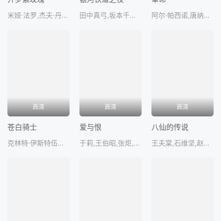
米娅·法罗,杰夫·丹尼尔斯,丹尼·爱罗,欧文·梅茨曼,VictoriaZussi
田中真弓,坂本千夏,堀绚子,一城美由希,岛村佳
阿尔·帕西诺,唐纳德·萨瑟兰,娜塔莎·金斯基,琼·普莱怀特,戴夫·
高清
高清
高清
苍白骑士
爱与恨
八仙的传说
克林特·伊斯特伍德,迈克尔·莫里亚蒂,卡丽·斯诺格丽丝,克里斯·潘,理查德·戴萨特
于莉,王伯昭,张炬,李薇,侯冠群
王夫棠,石维坚,赵钱孙,田晓梅,铁牛