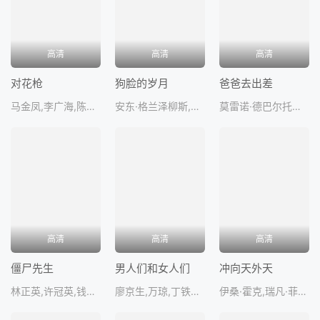
高清
高清
高清
对花枪
狗脸的岁月
爸爸去出差
马金凤,李广海,陈东,任四亮,马东
安东·格兰泽柳斯,托马斯·冯·布罗姆森,安琪·丽登,梅琳达·金纳曼,基克基·伦德格
莫雷诺·德巴尔托利,米基·马诺伊洛维奇,米尔亚娜·卡拉诺维奇,穆斯塔法·纳达雷维奇,米拉·福兰
高清
高清
高清
僵尸先生
男人们和女人们
冲向天外天
林正英,许冠英,钱小豪,李赛凤,楼南
廖京生,万琼,丁铁宝,白莉,普超
伊桑·霍克,瑞凡·菲尼克斯,JasonPresson