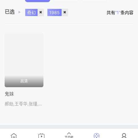
已选
奇幻
1985
共有
“1”
条内容
高清
鬼妹
郝劫,王苓华,张瑾,马慧英,谭
Copyright © 2016-2018
www.
ZanPianCms
.Com
.All Rights
Reserved .