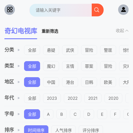
奇幻电视库
收起
重新筛选
分类
全部
悬疑
武侠
冒险
警匪
惊悚
类型
全部
魔幻
言情
罪案
冒险
灾难
地区
全部
中国
港台
日韩
欧美
大陆
年代
全部
2023
2022
2021
2020
2
字母
全部
A
B
C
D
E
F
G
排序
时间排序
人气排序
评分排序