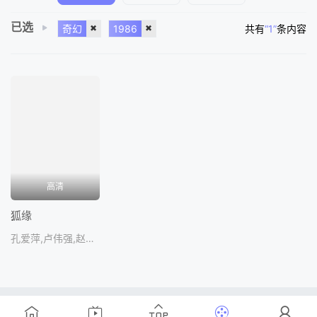
已选
奇幻
1986
共有
“1”
条内容
高清
狐缘
孔爱萍,卢伟强,赵敏杰,左翎,朱承涛
Copyright © 2016-2018
www.
ZanPianCms
.Com
.All Rights
Reserved .