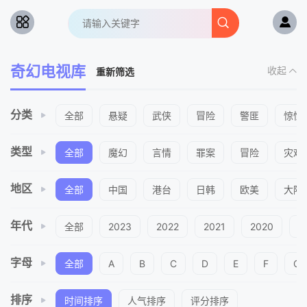
奇幻电视库
收起
重新筛选
分类
全部
悬疑
武侠
冒险
警匪
惊悚
类型
全部
魔幻
言情
罪案
冒险
灾难
地区
全部
中国
港台
日韩
欧美
大陆
年代
全部
2023
2022
2021
2020
2
字母
全部
A
B
C
D
E
F
G
排序
时间排序
人气排序
评分排序